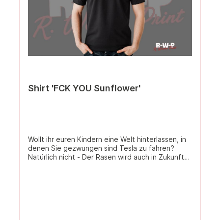
Shirt 'FCK YOU Sunflower'
Wollt ihr euren Kindern eine Welt hinterlassen, in
denen Sie gezwungen sind Tesla zu fahren?
Natürlich nicht - Der Rasen wird auch in Zukunft
mitm Benziner gemäht (weils nicht viele Diesel-
Rasenmäher gibt!) Deswegen: FCK YOU
Sunflower! Hersteller: SOL'S Modell: Imperial
Schweres T-Shirt - Material: 190g/m², 100%
halbgekämmte ringgesponnene Baumwolle, ash:
98% Baumwolle, 2% Viskose, grey melange: 85%
Baumwolle, 15% Viskose Rundstrickware,