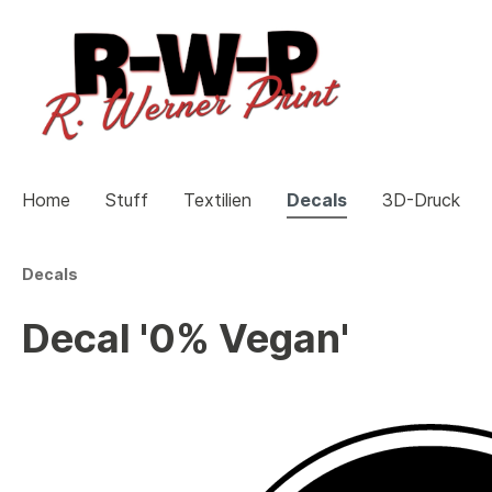
Home
Stuff
Textilien
Decals
3D-Druck
Decals
Zur Kategorie Stuff
Zur Kategorie Textilien
Zur Kategorie 3D-Druck
Decal '0% Vegan'
Schlüsselanhänger
Hoodies
Zusatzinstrumente
Zubehö
Shirts
Schlüs