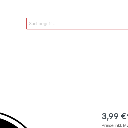
r
selanhänger
Mützen
Bildboxen
3,99 €
Preise inkl. 