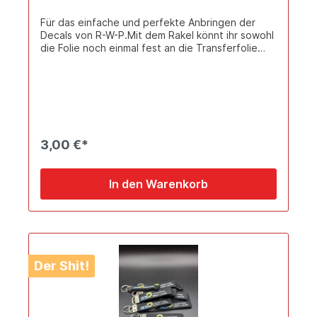
Für das einfache und perfekte Anbringen der
Decals von R-W-P.Mit dem Rakel könnt ihr sowohl
die Folie noch einmal fest an die Transferfolie
anpressen sowie den Sticker dann Kratzerfrei auf
euer Fahrzeug übertragen.Eigentlich auch für
normale Fahrzeugfolien/Scheibentönungsfolien
und ist wieder verwendbar in 3M Qualität.
3,00 €*
In den Warenkorb
Der Shit!