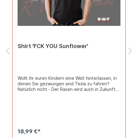
Shirt 'FCK YOU Sunflower'
Wollt ihr euren Kindern eine Welt hinterlassen, in
denen Sie gezwungen sind Tesla zu fahren?
Natürlich nicht - Der Rasen wird auch in Zukunft
mitm Benziner gemäht (weils nicht viele Diesel-
Rasenmäher gibt!) Deswegen: FCK YOU
Sunflower! Hersteller: SOL'S Modell: Imperial
Schweres T-Shirt - Material: 190g/m², 100%
halbgekämmte ringgesponnene Baumwolle, ash:
98% Baumwolle, 2% Viskose, grey melange: 85%
Baumwolle, 15% Viskose Rundstrickware,
18,99 €*
Rippstrickausschnitt mit Elasthan, Nackenband